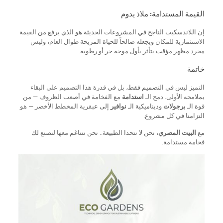
القيمة المستدامة: ملاذ يدوم
إن اللاندسكيب الناجح في المشروعات الحديثة هو الذي يرفع من القيمة
الاستثمارية للمكان ويجعله صالحاً للحياة المريحة طوال العام، وليس
مجرد مظهر مؤقت يتأثر بأول موجة حر أو رطوبة.
خاتمة
التميز ليس في التصميم فقط، بل في قدرة هذا التصميم على البقاء
بملامحه الأولى. دمج الـ
استدامة
مع الفخامة في أصعب الظروف — من
قوة الـ
برجولات
وديناميكية الـ
نوافير
إلى عبقرية المخطط الأخضر — هو
التزامنا في كل مشروع.
مع
البيت المصري
، نحن لا نتحدا الطبيعة.. نحن نتناغم معها لنصنع لك
فخامة مستدامة.