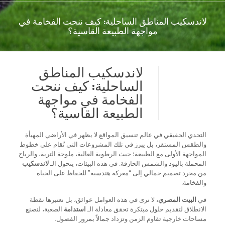
لاندسكيب المناطق الساحلية: كيف ننحت الفخامة في
مواجهة الطبيعة القاسية؟
لاندسكيب المناطق
الساحلية: كيف ننحت
الفخامة في مواجهة
الطبيعة القاسية؟
التحدي الحقيقي في عالم تنسيق المواقع لا يظهر في الأراضي المهيأة
والطقس المستقر، بل يبرز في تلك المشروعات التي تُقام على خطوط
المواجهة الأولى مع الطبيعة؛ حيث الرطوبة العالية، ملوحة التربة، والرياح
المحملة باليود والشمس الحارقة. في هذه البيئات، يتحول الـ
لاندسكيب
من مجرد تصميم جمالي إلى “معركة هندسية” للحفاظ على الحياة
والفخامة.
في
البيت المصري
، لا نرى في هذه العوامل عوائق، بل نعتبرها نقطة
الانطلاق لتقديم حلول مبتكرة تحقق معادلة الـ
استدامة
الصعبة، لنصنع
مساحات خارجية تقاوم الزمن وتزداد جمالاً بمرور الفصول.