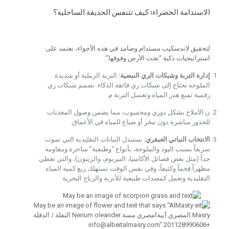
الاستدامة الخضراء: كيف تتنفس الحديقة الساحلية؟
لتحقيق لاندسكيب مستدام وصامد في هذه الأجواء، نعتمد على
استراتيجيات ذكية “تحت الأرض وفوقها”:
إدارة التربة وشبكات الري النبضية:
التربة الرملية أو شديدة
الملوحة تحتاج إلى شبكات ري فائقة الذكاء. نصمم شبكات ري
رقمية تمنع هدر المياه وتغسل التربة م
ن الأملاح بشكل دوري ومحسوب، مما يضمن وصول المغذيات
للجذور مباشرة دون تبخر أو ضياع للمياه في الأعماق.
الانتخاب النباتي العبقري:
نستبدل النباتات التقليدية التي تموت
سريعاً بسبب اليود والملوحة، بأنواع “وظيفية” ساحرة ومقاومة
جداً (مثل بعض فصائل الأكاسيا، النيريوم، والزيتون)، والتي تعطي
مظهراً فخماً وكثيفاً، وفي نفس الوقت تستهلك ربع كمية المياه
التقليدية وتعمل كمصدات طبيعية للأتربة والرياح البحرية