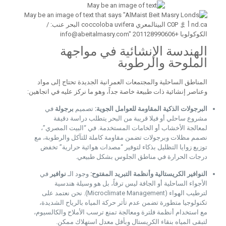
الهندسة الإنشائية في مواجهة
الملوحة والرطوبة
المناطق الساحلية والمجتمعات العمرانية الجديدة تحتاج إلى مواد
وعناصر إنشائية ذات طبيعة خاصة جداً، وهو ما نركز عليه في اتجاهين:
البرجولات الذكية المقاومة للعوامل الجوية:
تصميم
برجولة
في
مشروع ساحلي أو فيلا قريبة من البحر يتطلب دراسة دقيقة
لمعالجة الأخشاب أو الخامات المستخدمة. في “البيت المصري”،
نصمم مظلات وبرجولات تضمن مقاومة كاملة للتآكل والرطوبة، مع
توزيع زوايا التظليل بذكاء لتوفير “مصدات هوائية حرارية” تخفض
درجات الحرارة في مناطق الجلوس بشكل طبيعي.
النوافير الكريستالية وأنظمة التبريد المفتوح:
وجود الـ
نوافير
في
الأجواء الساحلية أو الجافة ليس ترفاً، بل هو وسيلة هندسية
لترطيب الهواء (Microclimate Management). نحن نعتمد على
تكنولوجيا متطورة تضمن عدم تأثر حركة المياه بالرياح الشديدة،
مع استخدام أنظمة فلترة ومعالجة تمنع ترسب الأملاح والكالسيوم،
لتبقى المياه بنقاء الكريستال وبأقل معدل استهلاك ممكن.