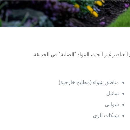
 الطبيعية ، والآخر هو softscape. ويتعامل الهاردسكيب مع العناصر غير الحية، المواد "الصلبة" في الحديقة
مناطق شواء (مطابخ خارجية)
تماثيل
شوالي
شبكات الري